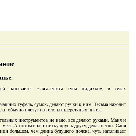
ание
анье.
й называется «явса-туртса туна пидиххи», в селах
машних туфель, сумок, делают ручки к ним. Тесьма находит
яски обычно плетут из толстых шерстяных ниток.
тельных инструментов не надо, все делают руками. Маня и
 мест. А потом водят нитку друг к другу, делая петли. Саня
янии большем, чем длина будущего пояска, чуть натягивает