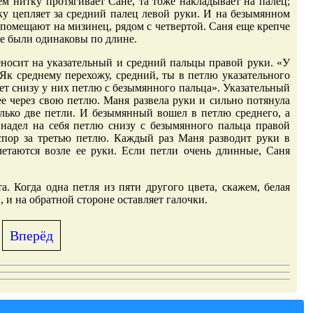
ем нитку протягивает Сане, та тоже накладывает на палец;
ку цепляет за средний палец левой руки. И на безымянном
 помещают на мизинец, рядом с четвертой. Саня еще крепче
се были одинаковы по длине.
еносит на указательный и средний пальцы правой руки. «У
Як среднему перехожу, средний, ты в петлю указательного
мет снизу у них петлю с безымянного пальца». Указательный
 ее через свою петлю. Маня развела руки и сильно потянула
олько две петли. И безымянный вошел в петлю среднего, а
 надел на себя петлю снизу с безымянного пальца правой
 спор за третью петлю. Каждый раз Маня разводит руки в
плетаются возле ее руки. Если петли очень длинные, Саня
а. Когда одна петля из пяти другого цвета, скажем, белая
, и на обратной стороне оставляет галочки.
Вперёд