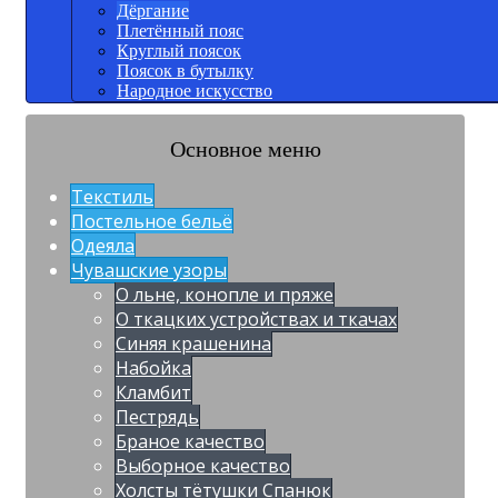
Дёргание
Плетённый пояс
Круглый поясок
Поясок в бутылку
Народное искусство
Основное меню
Текстиль
Постельное бельё
Одеяла
Чувашские узоры
О льне, конопле и пряже
О ткацких устройствах и ткачах
Синяя крашенина
Набойка
Кламбит
Пестрядь
Браное качество
Выборное качество
Холсты тётушки Спанюк