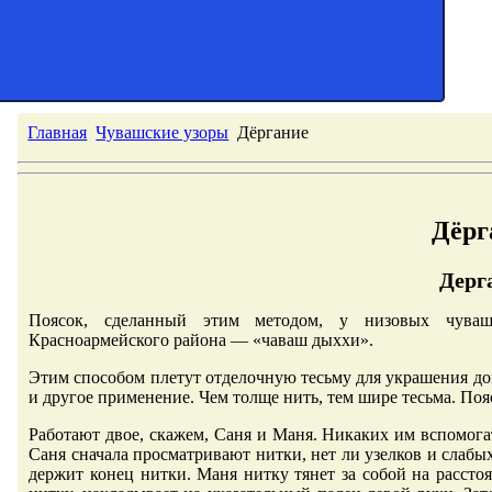
Главная
Чувашские узоры
Дёргание
Дёрг
Дерг
Поясок, сделанный этим методом, у низовых чуваше
Красноармейского района — «чаваш дыххи».
Этим способом плетут отделочную тесьму для украшения до
и другое применение. Чем толще нить, тем шире тесьма. По
Работают двое, скажем, Саня и Маня. Никаких им вспомога
Саня сначала просматривают нитки, нет ли узелков и слабых
держит конец нитки. Маня нитку тянет за собой на рассто