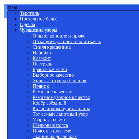
Menu
Текстиль
Постельное бельё
Одеяла
Чувашские узоры
О льне, конопле и пряже
О ткацких устройствах и ткачах
Синяя крашенина
Набойка
Кламбит
Пестрядь
Браное качество
Выборное качество
Холсты тётушки Спанюк
Пряник
Ремизное качество
Ремизное узорное качество
Ковёр звёздный
Колос полбы лучик солнца
Тот самый лапотный узор
Узорная тесьма
Шёлковые пояса
Поясок в шулгеме
Ткание на досчечках