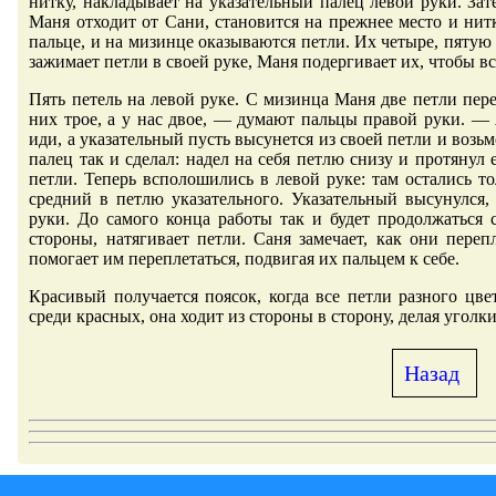
нитку, накладывает на указательный палец левой руки. Зат
Маня отходит от Сани, становится на прежнее место и нит
пальце, и на мизинце оказываются петли. Их четыре, пятую
зажимает петли в своей руке, Маня подергивает их, чтобы в
Пять петель на левой руке. С мизинца Маня две петли пер
них трое, а у нас двое, — думают пальцы правой руки. — 
иди, а указательный пусть высунется из своей петли и возь
палец так и сделал: надел на себя петлю снизу и протянул
петли. Теперь всполошились в левой руке: там остались т
средний в петлю указательного. Указательный высунулся,
руки. До самого конца работы так и будет продолжаться
стороны, натягивает петли. Саня замечает, как они пере
помогает им переплетаться, подвигая их пальцем к себе.
Красивый получается поясок, когда все петли разного цвет
среди красных, она ходит из стороны в сторону, делая уголки
Назад