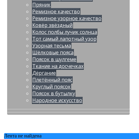
Пряник
Ремизное качество
Ремизное узорное качество
Ковёр звёздный
Колос полбы лучик солнца
Тот самый лапотный узор
Узорная тесьма
Шёлковые пояса
Поясок в шулгеме
Ткание на досчечках
Дёргание
Плетённый пояс
Круглый поясок
Поясок в бутылку
Народное искусство
Лента не найдена